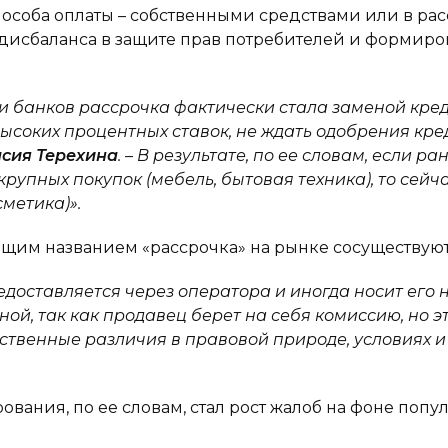
пособа оплаты – собственными средствами или в рас
дисбаланса в защите прав потребителей и формиро
ки банков рассрочка фактически стала заменой кре
ысоких процентных ставок, не ждать одобрения кр
сия Терехина
. – В результате, по ее словам, если 
упных покупок (мебель, бытовая техника), то сейча
сметика)».
общим названием «рассрочка» на рынке сосуществу
едоставляется через оператора и иногда носит его 
ой, так как продавец берет на себя комиссию, но э
твенные различия в правовой природе, условиях и р
ания, по ее словам, стал рост жалоб на фоне попул